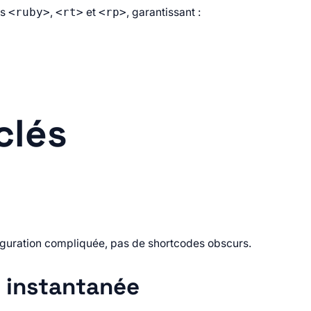
es
,
et
, garantissant :
<ruby>
<rt>
<rp>
clés
nfiguration compliquée, pas de shortcodes obscurs.
 instantanée