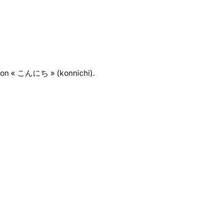
t non « こんにち » (konnichi).