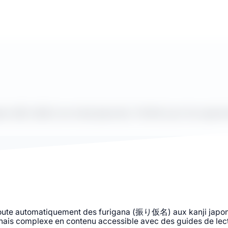
a (振り仮名) aux kanji japonais. Parfait pour les apprenan
oute automatiquement des furigana (振り仮名) aux kanji japonais
onais complexe en contenu accessible avec des guides de lec