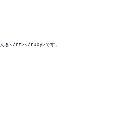
てんき</rt></ruby>です。