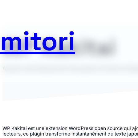
Aller
mitori
au
WP Kakitai
contenu
Ajoutez automatiquement des guides de lecture furigan
WP Kakitai est une extension WordPress open source qui aj
lecteurs, ce plugin transforme instantanément du texte jap