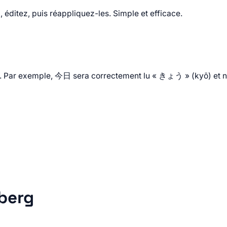
a, éditez, puis réappliquez-les. Simple et efficace.
ture. Par exemple, 今日 sera correctement lu « きょう » (kyō) e
berg