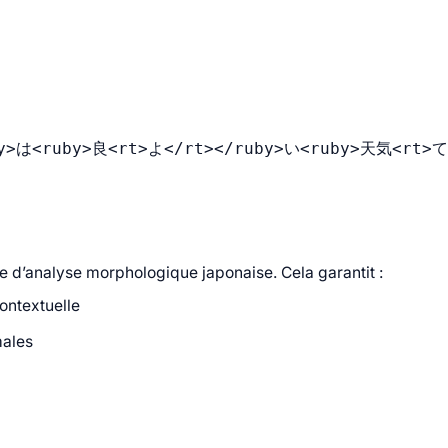
y>は<ruby>良<rt>よ</rt></ruby>い<ruby>天気<rt>
que d’analyse morphologique japonaise. Cela garantit :
contextuelle
males