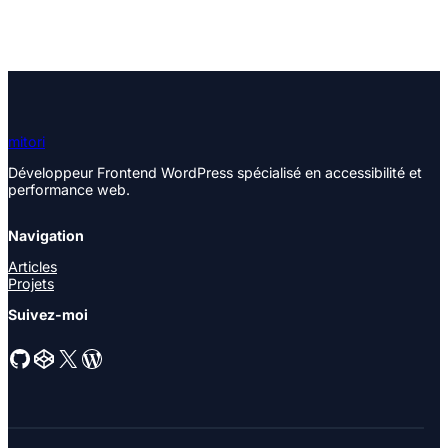
mitori
Développeur Frontend WordPress spécialisé en accessibilité et
performance web.
Navigation
Articles
Projets
Suivez-moi
GitHub
CodePen
X
WordPress