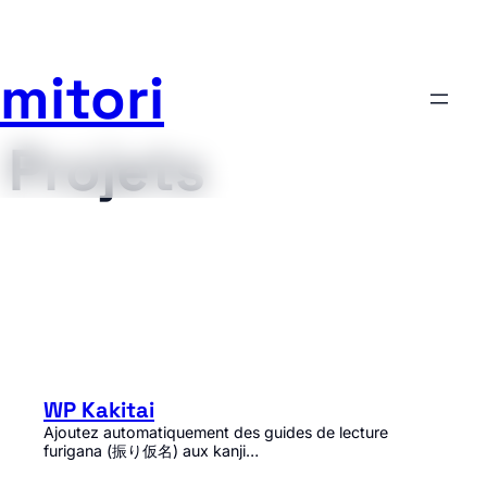
mitori
Aller
au
contenu
Projets
WP Kakitai
Ajoutez automatiquement des guides de lecture
furigana (振り仮名) aux kanji…